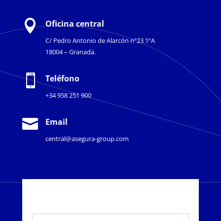

Oficina central
C/ Pedro Antonio de Alarcón nº23 1ºA
18004 – Granada.

Teléfono
+34 958 251 900

Email
central@asegura-group.com