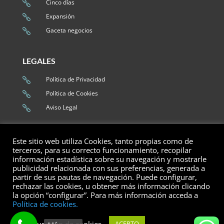
Cinco días

Expansión

Gaceta negocios

LEGALES
Política de Privacidad

Política de Cookies

Aviso Legal

SEGUROS EMPRESA
Este sitio web utiliza Cookies, tanto propias como de
terceros, para su correcto funcionamiento, recopilar
OFICINAS
información estadística sobre su navegación y mostrarle
© Asegura Group 2020 |
publicidad relacionada con sus preferencias, generada a
Oficina de Almería
Todos los derechos
partir de sus pautas de navegación. Puede configurar,

rechazar las cookies, u obtener más información clicando
reservados.
Oficina de Córdoba

la opción “configurar”. Para más información acceda a
Política de cookies.
Oficina de Granada
Web realizada por Connectia360

Oficina de Jaén

Configuración de cookies
ACEPTO